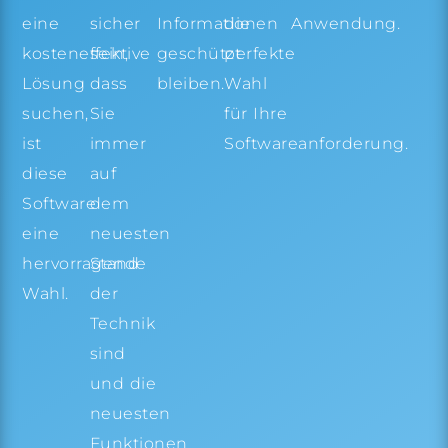
eine
Informationen
sicher
die
Anwendung.
kosteneffektive
geschützt
sein,
perfekte
Lösung
bleiben.
dass
Wahl
suchen,
Sie
für Ihre
ist
immer
Softwareanforderung.
diese
auf
Software
dem
eine
neuesten
hervorragende
Stand
Wahl.
der
Technik
sind
und die
neuesten
Funktionen