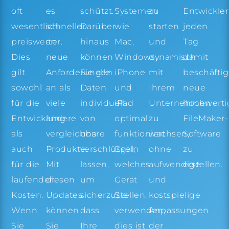
oft
schützt.
Entwickle
es
Systemen
zu
wesentlich
Darüber
jeden
schneller
wie
starten
preiswerter.
hinaus
Tag
an
Mac,
und
Dies
können
damit
neue
Windows,
dynamisch
gilt
Sie alle
beschäftig
Anforderungen
iPhone
mit
sowohl
Daten
neue
an als
und
Ihrem
für die
individuell
hochwerti
viele
iPad
Unternehmen
Entwicklung
von
FileMaker-
andere
optimal
zu
als
uns
Software
vergleichbare
funktioniert.
wachsen,
auch
verschlüsseln
zu
Produkte.
Egal,
ohne
für die
lassen,
erstellen.
Mit
welches
aufwendige
laufenden
um
diesen
Gerät
und
Kosten.
sicherzustellen,
Updates
Sie
kostspielige
Wenn
dass
können
verwenden,
Anpassungen
Sie
Ihre
Sie
dies ist
der