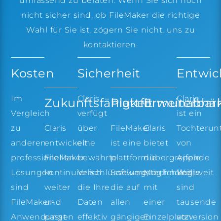
umfassend zu beraten. Wenn Sie sich noch
nicht sicher sind, ob FileMaker die richtige
Wahl für Sie ist, zögern Sie nicht, uns zu
kontaktieren.
Kosten
Sicherheit
Entwic
Im
Claris
Claris
Zukunftsfähigkeit
Plattformunabhä
Erweiterbark
Vergleich
verfügt
ist ein
zu
über
Tochteru
Claris
FileMaker
Claris
anderen
eine
von
entwickelt
ist eine
bietet
professionellen
bewährte
Apple.
FileMaker
plattformübergreifende
die
Lösungen
Verschlüsselungstechnologie,
Weltweit
kontinuierlich
Software,
Möglichkeit,
sind
die Ihre
sind
weiter
die auf
mit
FileMaker-
Daten
tausende
und
allen
einer
Anwendungen
effektiv
von
passt
gängigen
Einzelplatzversion