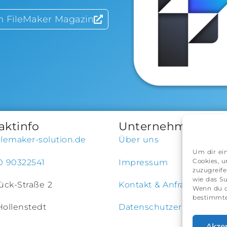
 FileMaker Magazin
aktinfo
Unternehmen
ilemaker-solution.de
Über uns
Um dir ein
Cookies, 
0 90322541
Impressum
zuzugreif
wie das Su
Kück-Straße 2
Kontakt & Anfrage
Wenn du d
bestimmte
Hollenstedt
Datenschutzerklärung
Akze