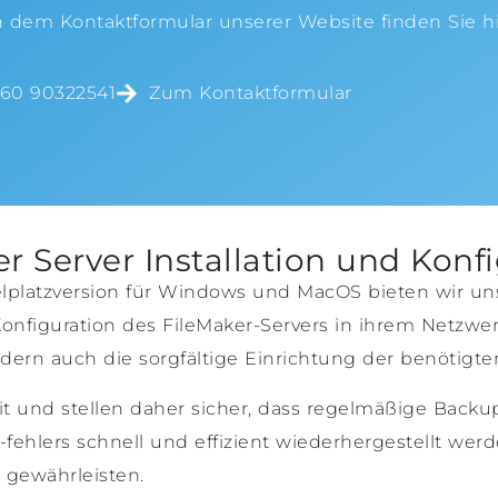
h dem Kontaktformular unserer Website finden Sie hi
160 90322541
Zum Kontaktformular
r Server Installation und Konf
nzelplatzversion für Windows und MacOS bieten wir
Konfiguration des FileMaker-Servers in ihrem Netzwer
sondern auch die sorgfältige Einrichtung der benötig
t und stellen daher sicher, dass regelmäßige Backu
-fehlers schnell und effizient wiederhergestellt we
u gewährleisten.