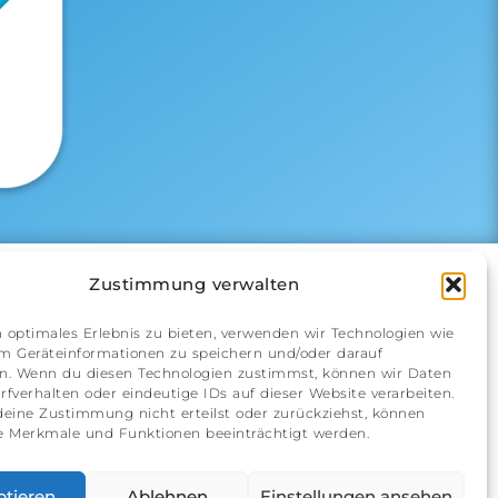
Information
Zustimmung verwalten
Preise
 optimales Erlebnis zu bieten, verwenden wir Technologien wie
um Geräteinformationen zu speichern und/oder darauf
Zielgruppe
en. Wenn du diesen Technologien zustimmst, können wir Daten
rfverhalten oder eindeutige IDs auf dieser Website verarbeiten.
Fragen & Antworten
eine Zustimmung nicht erteilst oder zurückziehst, können
 Merkmale und Funktionen beeinträchtigt werden.
ptieren
Ablehnen
Einstellungen ansehen