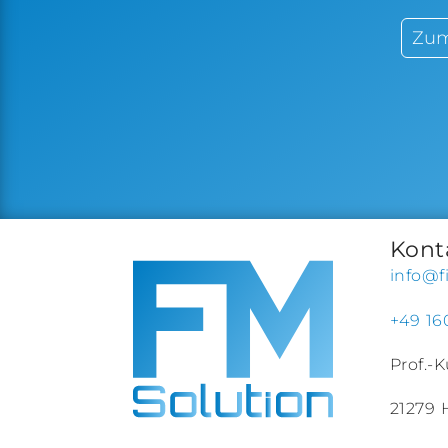
Zum
Kont
info@f
+49 16
Prof.-
21279 